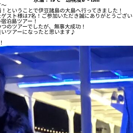
水温：19℃ 透視度8～15m
す～
画！ということで伊豆諸島の大島へ行ってきました！
たゲスト様は7名！ご参加いただき誠にありがとうござい
の宿泊島ツアー！
つつのツアーでしたが、無事大成功！
良いツアーになったと思います♪
！