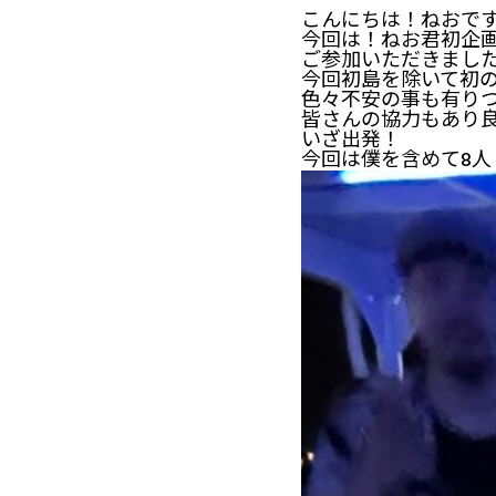
こんにちは！ねおで
今回は！ねお君初企
ご参加いただきまし
今回初島を除いて初
色々不安の事も有り
皆さんの協力もあり
いざ出発！
今回は僕を含めて8人