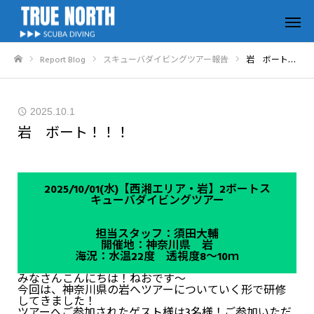
Report Blog
スキューバダイビングツアー報告
岩 ボート！！！
ホーム
2025.10.1
岩 ボート！！！
2025/10/01(水)【西湘エリア・岩】2ボートス
キューバダイビングツアー
担当スタッフ：須田大輔
開催地：神奈川県 岩
海況：水温22度 透視度8～10ｍ
みなさんこんにちは！ねおです～
今回は、神奈川県の岩へツアーについていく形で研修
してきました！
ツアーへご参加されたゲスト様は3名様！ご参加いただ