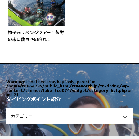
神子元リベンジツアー！苦労
の末に数百匹の群れ！
Warning
: Undefined array key "only_parent" in
/home/r0864795/public_html/truenorth.jp/tn-diving/wp-
content/themes/fake_tcd074/widget/category_list.php
on
line
21
ダイビングポイント紹介
OPEN