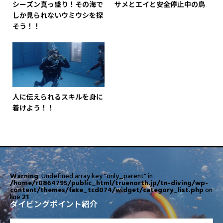
シーズン真っ盛り！その海で
サメとエイと安全停止中の鳥
しか見られないウミウシを探
そう！！
人に伝えられるスキルを身に
着けよう！！
Warning
: Undefined array key "only_parent" in
/home/r0864795/public_html/truenorth.jp/tn-diving/wp-
content/themes/fake_tcd074/widget/category_list.php
on
line
21
ダイビングポイント紹介
OPEN