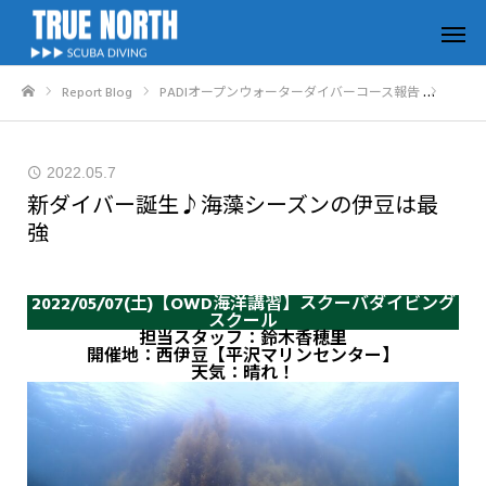
Report Blog
PADIオープンウォーターダイバーコース報告
新ダイ
ホーム
2022.05.7
新ダイバー誕生♪海藻シーズンの伊豆は最
強
2022/05/07(土)【OWD海洋講習】スクーバダイビング
スクール
担当スタッフ：鈴木香穂里
開催地：西伊豆【平沢マリンセンター】
天気：晴れ！