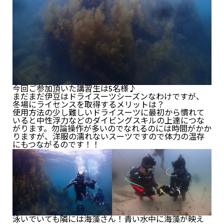
今回ご参加頂いた講習生は5名様♪
まだまだ伊豆はドライスーツシーズンなわけですが、
冬場にライセンスを取得するメリットは？
使用方法の少し難しいドライスーツに最初から慣れて
いると中性浮力などのダイビングスキルの上達につな
がります。勿論操作が多いのでなれるのには時間がかか
りますが、洋服の濡れないスーツですので体力の温存
にもつながるのです！！
泳いでいても隣には海藻さん！青い水中に海藻が映え