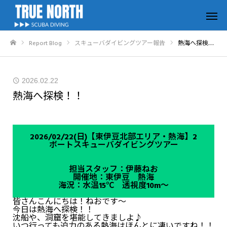
Report Blog
スキューバダイビングツアー報告
熱海へ探検！！
ホーム
2026.02.22
熱海へ探検！！
2026/02/22(日)【東伊豆北部エリア・熱海】2
ボートスキューバダイビングツアー
担当スタッフ：伊藤ねお
開催地：東伊豆 熱海
海況：水温15℃ 透視度10m～
皆さんこんにちは！ねおです～
今日は熱海へ探検！！
沈船や、洞窟を堪能してきましよ♪
いつ行っても迫力のある熱海はほんとに凄いですね！！