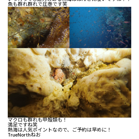
魚も群れ群れで圧巻です笑
マクロも群れも甲殻類も！
満足ですね笑
熱海は人気ポイントなので、ご予約は早めに！
TrueNorthねお