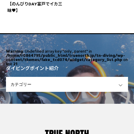
【のんびりDAY富戸でイカ三
昧💗】
Warning
: Undefined array key "only_parent" in
/home/r0864795/public_html/truenorth.jp/tn-diving/wp-
content/themes/fake_tcd074/widget/category_list.php
on
line
21
ダイビングポイント紹介
OPEN