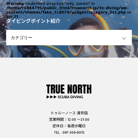
Warning
: Undefined array key "only_parent" in
/home/r0864795/public_html/truenorth.jp/tn-diving/wp-
content/themes/fake_tcd074/widget/category_list.php
on
line
21
ダイビングポイント紹介
OPEN
トゥルーノース 浦安店
営業時間：12:00 ～21:00
定休日：毎週水曜日
TEL : 047-304-8915