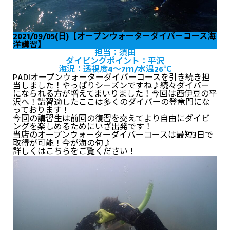
2021/09/05(日)【オープンウォーターダイバーコース海
洋講習】
担当：須田
ダイビングポイント：平沢
海況：透視度4～7ｍ/水温26℃
PADIオープンウォーターダイバーコースを引き続き担
当しました！やっぱりシーズンですね♪続々ダイバー
になられる方が増えてまいりました！今回は西伊豆の平
沢へ！講習適したここは多くのダイバーの登竜門にな
っております！
今回の講習生は前回の復習を交えてより自由にダイビ
ングを楽しめるためにいざ出発です！
当店のオープンウォーターダイバーコースは最短3日で
取得が可能！今が海の旬♪
詳しくは
こちらをご覧ください！