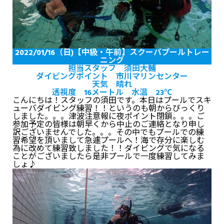
2022/01/16（日)【中級・午前】スクーバプールトレー
ニング
担当スタッフ 須田大輔
ダイビングポイント 市川マリンセンター
天気 晴れ
透視度 16メートル 水温 23℃
こんにちは！スタッフの須田です。本日はプールでスキ
ューバダイビング練習！！というのも朝からびっくり
しました。。。津波注意報に夜ポイント閉鎖。。。ご
参加予定の皆様は朝早くから中止のご連絡となり申し
訳ございませんでした。。。その中でもプールでの練
習希望を頂いまして急遽プールへ！海で存分に楽しむ
為に改めて練習致しました！！ダイビングで気になる
ことがございましたら是非プールで一度練習してみま
しょ♪