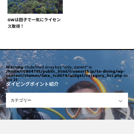
GWは田子で一気にライセン
ス取得！
Warning
: Undefined array key "only_parent" in
/home/r0864795/public_html/truenorth.jp/tn-diving/wp-
content/themes/fake_tcd074/widget/category_list.php
on
line
21
ダイビングポイント紹介
OPEN