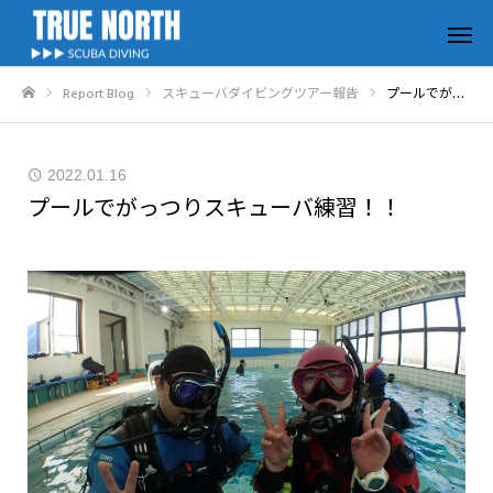
Report Blog
スキューバダイビングツアー報告
プールでがっつりスキューバ練習！！
ホーム
2022.01.16
プールでがっつりスキューバ練習！！