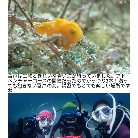
富戸は生物ときれいな青い海が待っていました。アド
ベンチャーコースの開催だったのでがっつり3本！潜っ
ても飽きない富戸の海。講習でもとても楽しい場所です
ね＾＾