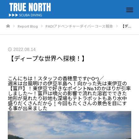
Report Blog
PADIアドベンチャーダイバーコース報告
【ディープな世界へ探検！】
ホーム
2022.08.14
【ディープな世界へ探検！】
こんにちは！スタッフの香穂里です(^O^)／
週末は台風明けの伊豆半島へ！向かった先は東伊豆の
【富戸】！東伊豆で好きなポイントNo.1のかほりが引率
しました～！富戸は噴火の影響で流れた溶岩でできた
地形が見れたり砂地も深場もテトラポットもあり水中
盛りだくさんだから！今回もたくさんの景色を目にす
る事が出来ました＾＾