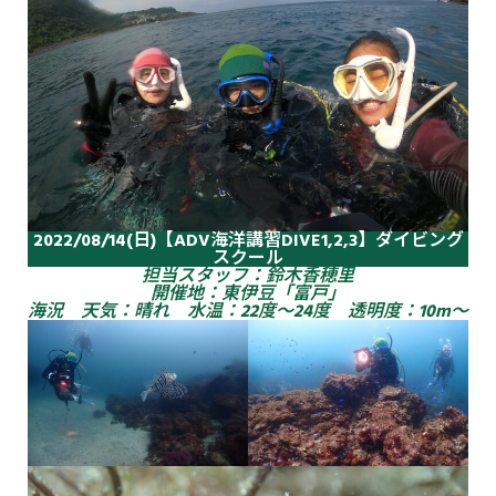
2022/08/14(日)【ADV海洋講習DIVE1,2,3】ダイビング
スクール
担当スタッフ：鈴木香穂里
開催地：東伊豆「富戸」
海況 天気：晴れ 水温：22度～24度 透明度：10m～