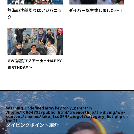
熱海の沈船周りはアジパニッ
ダイバー誕生致しました～！
ク
GW②富戸ツアー★～HAPPY
BIRTHDAY～
Warning
: Undefined array key "only_parent" in
/home/r0864795/public_html/truenorth.jp/tn-diving/wp-
content/themes/fake_tcd074/widget/category_list.php
on
line
21
ダイビングポイント紹介