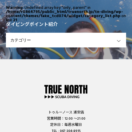
Warning
: Undefined array key "only_parent" in
/home/r0864795/public_html/truenorth.jp/tn-diving/wp-
content/themes/fake_tcd074/widget/category_list.php
on
line
21
ダイビングポイント紹介
OPEN
トゥルーノース 浦安店
営業時間：12:00 ～21:00
定休日：毎週水曜日
TEL : 047-304-8915