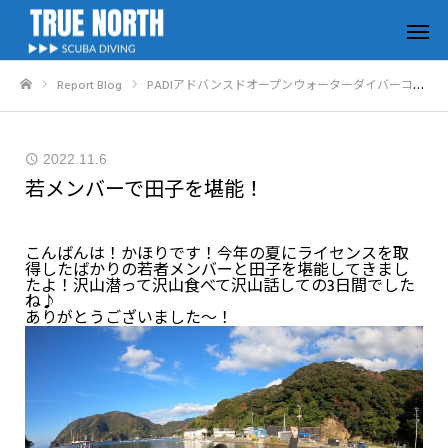
Report Blog
PADIアドバンスドオープンウォーターダイバーコース報告
ホーム
2022.11.6
若メンバーで田子を堪能！
こんばんは！かほりです！今年の夏にライセンスを取
得したばかりの若者メンバーと田子を堪能してきまし
たよ！沢山潜って沢山食べて沢山話しての3日間でした
ね♪
ありがとうございました～！