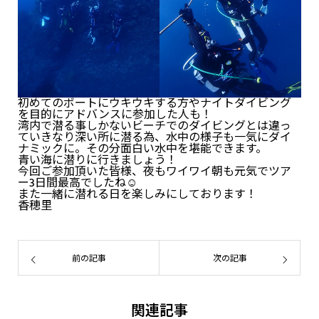
初めてのボートにウキウキする方やナイトダイビング
を目的にアドバンスに参加した人も！
湾内で潜る事しかないビーチでのダイビングとは違っ
ていきなり深い所に潜る為、水中の様子も一気にダイ
ナミックに。その分面白い水中を堪能できます。
青い海に潜りに行きましょう！
今回ご参加頂いた皆様、夜もワイワイ朝も元気でツア
ー3日間最高でしたね☺
また一緒に潜れる日を楽しみにしております！
香穂里
前の記事
次の記事
関連記事