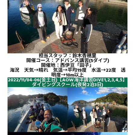
担当スタッフ：鈴木香穂里
開催コース：アドバンス講習(5ダイブ)
開催地：西伊豆「田子」
海況 天気→晴れ 気温→平均19度 水温→22度 透
明度→10m以上
2022/11/04-06(金土日)【AOW海洋講習DIVE1,2,3,4,5】
ダイビングスクール(夜発2泊3日)