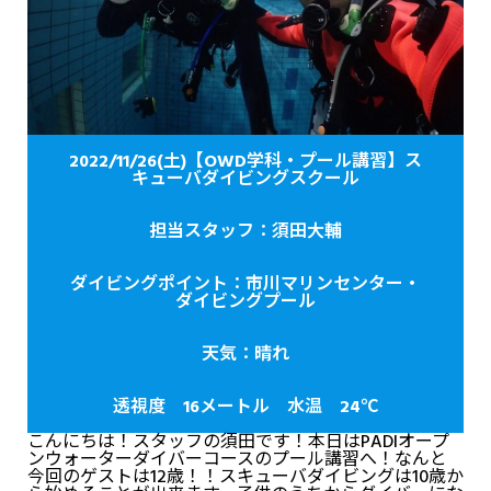
2022/11/26(土)【OWD学科・プール講習】ス
キューバダイビングスクール
担当スタッフ：須田大輔
ダイビングポイント：市川マリンセンター・
ダイビングプール
天気：晴れ
透視度 16メートル 水温 24℃
こんにちは！スタッフの須田です！本日はPADIオープ
ンウォーターダイバーコースのプール講習へ！なんと
今回のゲストは12歳！！スキューバダイビングは10歳か