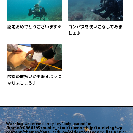
認定おめでとうございます🎉
コンパスを使いこなしてみま
しょ♪
酸素の取扱いが出来るように
なりましょう♪
Warning
: Undefined array key "only_parent" in
/home/r0864795/public_html/truenorth.jp/tn-diving/wp-
content/themes/fake_tcd074/widget/category_list.php
on