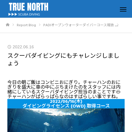
Report Blog
PADIオープンウォーターダイバーコース報告
スクー
ホーム
2022.06.16
スクーバダイビングにもチャレンジしまし
ょう
今日の朝ご飯はコンビニおにぎり。チャーハンのおに
ぎりを盛大に車の中にぶちまけたのをスタッフには内
緒にしているスクーバダイビング担当のまことです🐽
チャーハンがぱらっぱらなのはすばらしい事ですね。
2022/06/16(木)
ダイビングライセンス (OWD) 取得コース