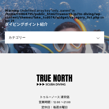
Warning
: Undefined array key "only_parent" in
/home/r0864795/public_html/truenorth.jp/tn-diving/wp-
content/themes/fake_tcd074/widget/category_list.php
on
line
21
ダイビングポイント紹介
OPEN
トゥルーノース 浦安店
営業時間：12:00 ～21:00
定休日：毎週水曜日