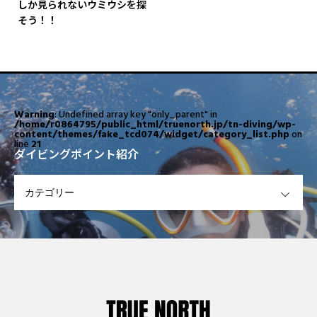
しか見られないウミウシを探
そう！！
Warning
: Undefined array key "only_parent" in
/home/r0864795/public_html/truenorth.jp/tn-diving/wp-
content/themes/fake_tcd074/widget/category_list.php
on
line
21
ダイビングポイント紹介
OPEN