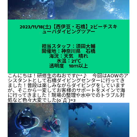
2023/11/18(土)【西伊豆・石橋】2ビーチスキ
ューバダイビングツアー
担当スタッフ：須田大輔
開催地：神奈川県 石橋
海況：天気 晴れ
水温：21℃
透明度 10ｍ以上
こんにちは！研修生のねおです(^^♪ 今回はAOWのア
シスタントとして石橋ダイビングセンターに行ってき
ました！普段は楽しみながらダイビングをしています
が、そこから一変してお客様のサポートをメインで海
に行ってきました！現場の整理や水中でのトラブル対
処など色々大変でした(o´Д`)=з