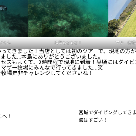
グくん
海草もさもさ！
マザー牧場
いってきました！当店としては初のツアーで、現地の方
れました…本島にありがとうございました。
クセスもよくて、2時間程で現地に到着！昼頃にはダイビ
にマザー牧場にみんなで行ってきました…笑
ー牧場是非チャレンジしてくださいね！
宮城でダイビングしてき
こへ！
海はすごい！