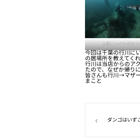
人懐こいイシガキフ
今回は千葉の行川に
の居場所を教えてく
行川は当店からのア
たので、なぜか帰り
皆さんも行川→マザ
まこと
ダンゴはいず