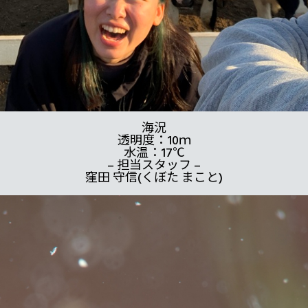
海況
透明度：10ｍ
水温：17℃
– 担当スタッフ –
窪田 守信(くぼた まこと)