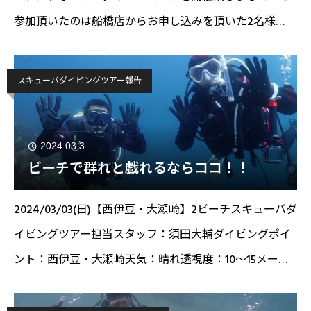
参加頂いたのは船橋店からお申し込みを頂いた2名様
★2024/03/07(木)【OWD学科・プール講習】スキューバ
ダイビングスクール担当スタッフ：
スキューバダイビングツアー報告
2024.03.3
ビーチで群れと戯れるならココ！！
2024/03/03(日)【西伊豆・大瀬崎】2ビーチスキューバダ
イビングツアー担当スタッフ：須田大輔ダイビングポイ
ント：西伊豆・大瀬崎天気：晴れ透視度：10～15メート
ル！ 水温：18℃こんにちは！スタッフの須田です！本
日は西伊豆