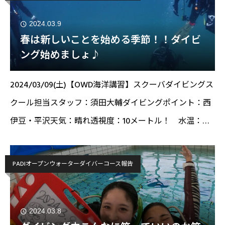
2024.03.9
春は新しいことを始める季節！！ダイビ
ング始めましょ♪
2024/03/09(土)【OWD海洋講習】スクーバダイビングス
クール担当スタッフ：須田大輔ダイビングポイント：西
伊豆・平沢天気：晴れ透視度：10メートル！ 水温：
18℃こんにちは！スタッフの須田です！本日はPADIオー
プンウォー
PADIオープンウォーターダイバーコース報告
2024.03.8