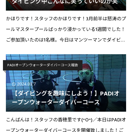
ダイビング中こんなに笑っていいのか笑
かほりです！スタッフのかほりです！3月前半は怒涛のプ
ールマスタープールばっかり浸かっている1週間でした！
ご参加頂いたのは1名様。今日はマンツーマンでダイビン
グライセンスのプール講習！2024/03/08(金)【OWD学
科・プール講習】スキューバダイビングスクール
PADIオープンウォーターダイバーコース報告
2024.03.7
【ダイビングを趣味にしよう！】PADIオ
ープンウォーターダイバーコース
こんばんは！スタッフの香穂里です(^O^)／本日はPADIオ
ープンウォーターダイバーコースを開催致しました！ご