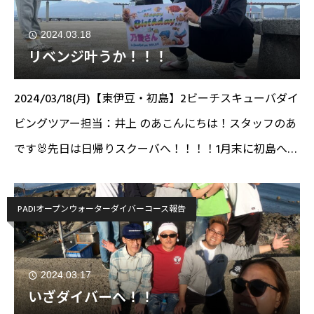
2024.03.18
リベンジ叶うか！！！
2024/03/18(月)【東伊豆・初島】2ビーチスキューバダイ
ビングツアー担当：井上 のあこんにちは！スタッフのあ
です🐰先日は日帰りスクーバへ！！！！1月末に初島へリ
ベンジをしに開催をしましたが海況が安定せず行け
ず・・・・今回はそのリベンジということで、開催をし
PADIオープンウォーターダイバーコース報告
ました
2024.03.17
いざダイバーへ！！