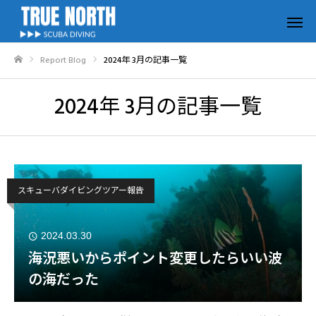
Report Blog
2024年 3月の記事一覧
ホーム
2024年 3月の記事一覧
スキューバダイビングツアー報告
2024.03.30
海況悪いからポイント変更したらいい波
の海だった