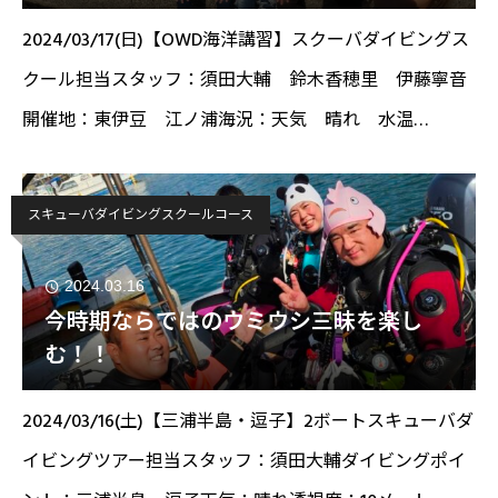
2024/03/17(日)【OWD海洋講習】スクーバダイビングス
クール担当スタッフ：須田大輔 鈴木香穂里 伊藤寧音
開催地：東伊豆 江ノ浦海況：天気 晴れ 水温
16.4℃ 透視度8～10ｍこんにちは！研修生のねおデス
('◇')ゞ今回はPADIオープンウォー
スキューバダイビングスクールコース
2024.03.16
今時期ならではのウミウシ三昧を楽し
む！！
2024/03/16(土)【三浦半島・逗子】2ボートスキューバダ
イビングツアー担当スタッフ：須田大輔ダイビングポイ