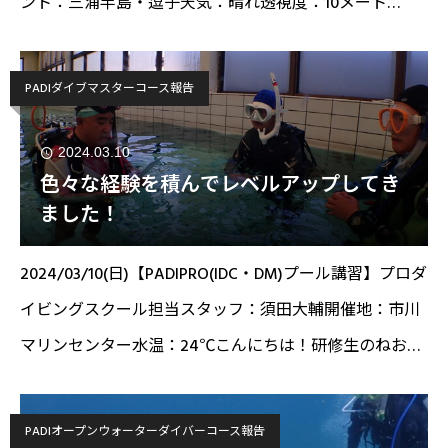
ント：三浦半島・逗子天気：晴れ透視度：10メート
ル！ 水温：17℃こんにちは！スタッフの須田です！本
日は三浦半島の逗
PADIダイブマスターコース報告
2024.03.10
色々な経験を積んでレベルアップしてき
ました！
2024/03/10(日)【PADIPRO(IDC・DM)プール講習】プロダ
イビングスクール担当スタッフ：須田大輔開催地：市川
マリンセンター水温：24℃こんにちは！研修生のねおデ
ス('◇')ゞ今回はDMコースとIDCコースの合同の講習とい
うことでやってき
PADIオープンウォーターダイバーコース報告