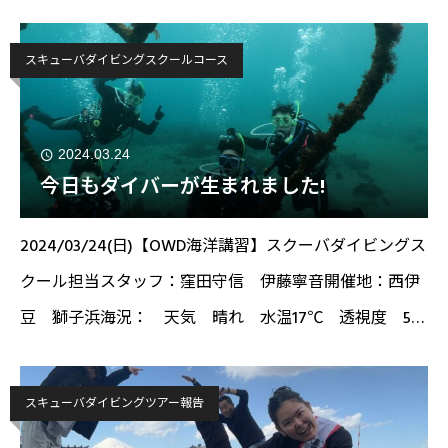
ル 水温：13℃こんにちは！スタッフの須田です！本日
は千葉海のかっ
スキューバダイビングスクールコース
2024.03.24
今日もダイバーが生まれました!
2024/03/24(日)【OWD海洋講習】スクーバダイビングス
クール担当スタッフ：窪田守信 伊藤寧音開催地：西伊
豆 獅子浜海況： 天気 晴れ 水温17℃ 透視度 5～
10ｍこんにちは！もうすぐ試験(IE)が待っている、ねおデ
ス('◇')ゞ本日は4名の方
スキューバダイビングツアー報告