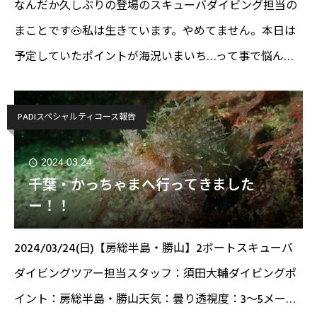
なんだか久しぶりの登場のスキューバダイビング担当の
まことです🐽私は生きています。やめてません。本日は
予定していたポイントが海況いまいち…って事で悩んで
参加されるゲストと相談して東伊豆の赤沢へ！いざつい
てみると…あれ？波高くない？？代替えポイントに移動
PADIスペシャルティコース報告
したら波が高かったという本末
2024.03.24
千葉・かっちゃまへ行ってきました
ー！！
2024/03/24(日)【房総半島・勝山】2ボートスキューバ
ダイビングツアー担当スタッフ：須田大輔ダイビングポ
イント：房総半島・勝山天気：曇り透視度：3～5メート