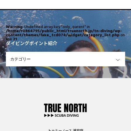
Warning
: Undefined array key "only_parent" in
/home/r0864795/public_html/truenorth.jp/tn-diving/wp-
content/themes/fake_tcd074/widget/category_list.php
on
line
21
ダイビングポイント紹介
OPEN
トゥルーノース 浦安店