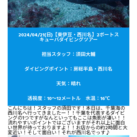
2024/04/21(日)【東伊豆・西川名】2ボートス
キューバダイビングツアー
担当スタッフ：須田大輔
ダイビングポイント：房総半島・西川名
天気：晴れ
透視度：10～12メートル 水温：16℃
こんにちは！スタッフの須田です！本日は、千葉海の
西川名へ行ってきましたー！！千葉を代表するダイビ
ングの1つですがなんといってもここは魚影が凄い！！
流れやすいポイントではございますがそれ以上に面白
い世界が待っておりますよ！！お店からの約2時間と大
変近い！そして面白い！それが西川名でっす♪