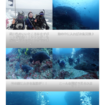
西川名のいいところはまずボ
海の中に入ればお魚天国♪
ートが快適！！シリンダーも
船の上でセッティングできま
す♪
目の前に大きな魚達が！！
こーんな間近で見られま
す！！