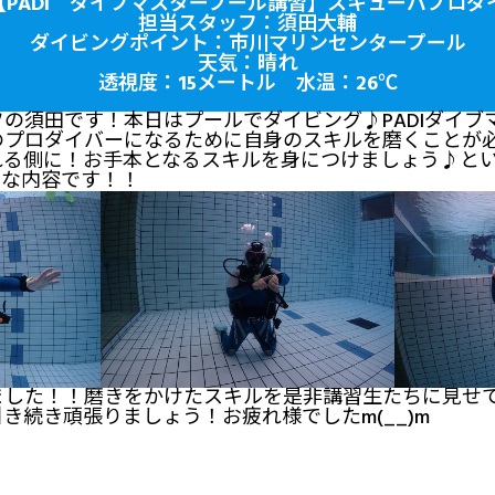
1(金)【PADI ダイブマスタープール講習】スキューバプ
担当スタッフ：須田大輔
ダイビングポイント：市川マリンセンタープール
天気：晴れ
透視度：15メートル 水温：26℃
の須田です！本日はプールでダイビング♪PADIダイブ
Iのプロダイバーになるために自身のスキルを磨くことが
れる側に！お手本となるスキルを身につけましょう♪と
事な内容です！！
ました！！磨きをかけたスキルを是非講習生たちに見せ
き続き頑張りましょう！お疲れ様でしたm(__)m