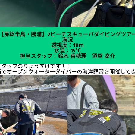
【房総半島・勝浦】2ビーチスキューバダイビングツア
海況
透視度：10ⅿ
水温：15℃
担当スタッフ：鈴木 香穂理 須賀 涼介
スタッフのりょうすけです！！
浦でオープンウォーターダイバーの海洋講習を開催して