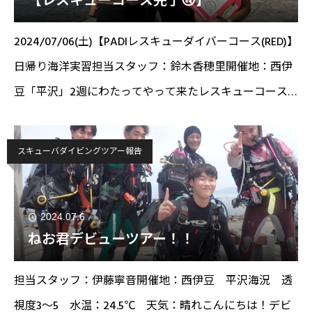
【レスキューコース完了🙃】
2024/07/06(土)【PADIレスキューダイバーコース(RED)】
日帰り海洋実習担当スタッフ：鈴木香穂里開催地：西伊
豆「平沢」2週にわたってやって来たレスキューコース
が無事終了☑️2名のレスキューダイバーが誕生致しまし
た！今まで何気なくやっ
スキューバダイビングツアー報告
2024.07.6
ねお君デビューツアー！！
担当スタッフ：伊藤寧音開催地：西伊豆 平沢海況 透
視度3～5 水温：24.5℃ 天気：晴れこんにちは！デビ