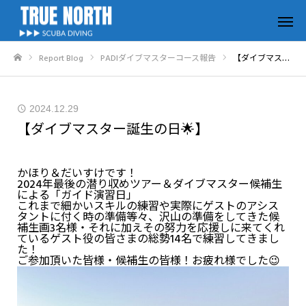
Report Blog
PADIダイブマスターコース報告
【ダイブマスター誕生の日🌟】
ホーム
2024.12.29
【ダイブマスター誕生の日🌟】
かほり＆だいすけです！
2024年最後の潜り収めツアー＆ダイブマスター候補生
による「ガイド演習日」
これまで細かいスキルの練習や実際にゲストのアシス
タントに付く時の準備等々、沢山の準備をしてきた候
補生画3名様・それに加えその努力を応援しに来てくれ
ているゲスト役の皆さまの総勢14名で練習してきまし
た！
ご参加頂いた皆様・候補生の皆様！お疲れ様でした😉