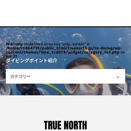
Warning
: Undefined array key "only_parent" in
/home/r0864795/public_html/truenorth.jp/tn-diving/wp-
content/themes/fake_tcd074/widget/category_list.php
on
line
21
ダイビングポイント紹介
OPEN