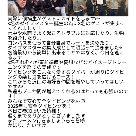
実際に候補生がゲストにガイドをします🔦
3名のダイブマスター誕生の為に8名のゲストが集まっ
てくれました！
水中や水面でよく起こるトラブルに対応したり、生物
を紹介したり…
コンパスを使って自分自身でルートを決めたり…
ダイブマスターの集大成として頑張って頂きました⭐️
勿論最初から簡単に出来ることではなく、今日を迎え
るまで
3名それぞれが事前準備や妄想などなどイメージトレー
ニングを経ての実践です。
ダイビングをこよなく愛するダイバーが周りにダイビ
ングの楽しさを広げるコース！
これからも沢山の海好き仲間を増やしていってほしい
です🐟
私達もプロ仲間が増えてくれるのはとっても心強いので
す！
みんなで安心安全ダイビングを🙏🏻
2025年も安全ダイビングを！
本日ご参加頂いた皆様！
遅くまでありがとうございました💗
またラーメン行きましょう🍜🍜🍜🤣
かほり、だいすけ