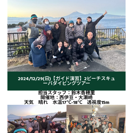
2024/12/29(日)【ガイド演習】2ビーチスキュ
ーバダイビングツアー
担当スタッフ：鈴木香穂里
開催地：西伊豆・大瀬崎
天気 晴れ 水温17℃-18℃ 透視度15m