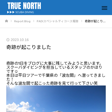
Report Blog
PADIスペシャルティコース報告
奇跡が起こりました
ホーム
2023.10.16
奇跡が起こりました
奇跡の1日をブログに大事に残してみようと思います。
スクーバダイビングを担当しているスタッフのかほり
です☺
本日は平日ツアーで千葉県の「波左間」へ潜ってきまし
た！
そんな波左間で起こった奇跡を見て行って下さい笑