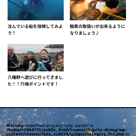
沈んでいる船を探検してみよ
酸素の取扱いが出来るように
う！
なりましょう♪
八幡野へ遊びに行ってきまし
た！！穴場ポイントです！
Warning
: Undefined array key "only_parent" in
/home/r0864795/public_html/truenorth.jp/tn-diving/wp-
content/themes/fake_tcd074/widget/category_list.php
on