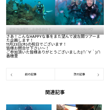
神社でお祈りしたからかな？
HAPPYBIRTHDAY♡
さあ！こんなHAPPYな事をまた望んで波左間ツアーま
た企画します！
11月23日(木)の祝日でございます！
皆様お問合せ下さい～！
ご参加頂いた皆様ありがとうございました(∩´∀｀)∩
香穂里
前の記事
次の記事
関連記事