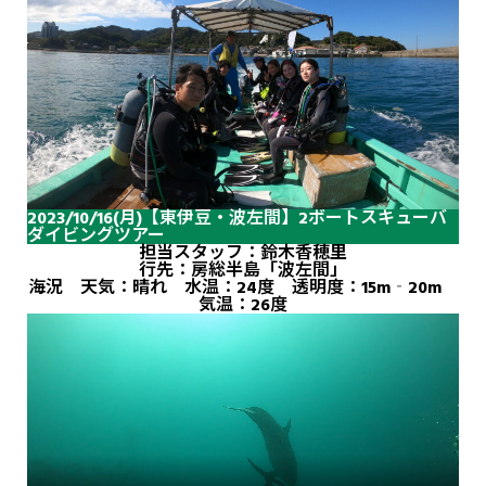
2023/10/16(月)【東伊豆・波左間】2ボートスキューバ
ダイビングツアー
担当スタッフ：鈴木香穂里
行先：房総半島「波左間」
海況 天気：晴れ 水温：24度 透明度：15m‐20m
気温：26度