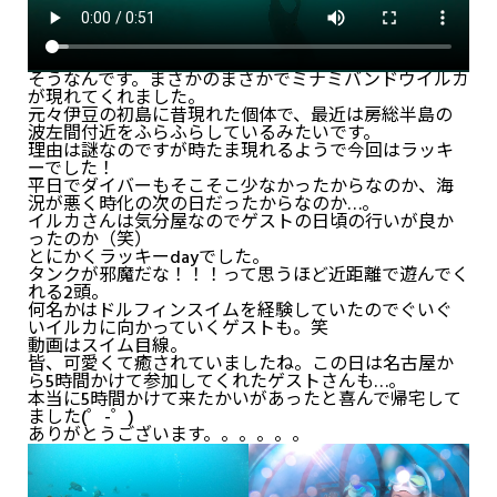
そうなんです。まさかのまさかでミナミバンドウイルカ
が現れてくれました。
元々伊豆の初島に昔現れた個体で、最近は房総半島の
波左間付近をふらふらしているみたいです。
理由は謎なのですが時たま現れるようで今回はラッキ
ーでした！
平日でダイバーもそこそこ少なかったからなのか、海
況が悪く時化の次の日だったからなのか…。
イルカさんは気分屋なのでゲストの日頃の行いが良か
ったのか（笑）
とにかくラッキーdayでした。
タンクが邪魔だな！！！って思うほど近距離で遊んでく
れる2頭。
何名かはドルフィンスイムを経験していたのでぐいぐ
いイルカに向かっていくゲストも。笑
動画はスイム目線。
皆、可愛くて癒されていましたね。この日は名古屋か
ら5時間かけて参加してくれたゲストさんも…。
本当に5時間かけて来たかいがあったと喜んで帰宅して
ました(゜-゜)
ありがとうございます。。。。。。