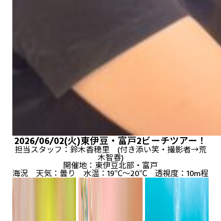
2026/06/02(火)東伊豆・富戸2ビーチツアー！
担当スタッフ：鈴木香穂里 (付き添い笑・撮影者→荒
木智春)
開催地：東伊豆北部・富戸
海況 天気：曇り 水温：19℃～20℃ 透視度：10m程