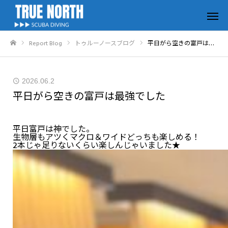
Report Blog
トゥルーノースブログ
平日がら空きの富戸は最強でした
ホーム
2026.06.2
平日がら空きの富戸は最強でした
平日富戸は神でした。
生物層もアツくマクロ＆ワイドどっちも楽しめる！
2本じゃ足りないくらい楽しんじゃいました★