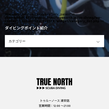
Warning
: Undefined array key "only_parent" in
/home/r0864795/public_html/truenorth.jp/tn-diving/wp-
content/themes/fake_tcd074/widget/category_list.php
on
line
21
ダイビングポイント紹介
OPEN
トゥルーノース 浦安店
営業時間：12:00 ～21:00