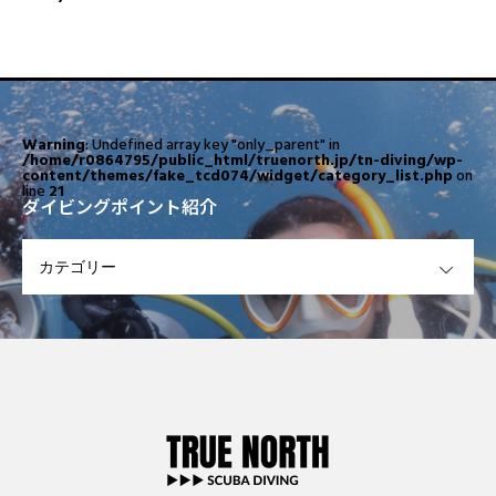
Warning
: Undefined array key "only_parent" in
/home/r0864795/public_html/truenorth.jp/tn-diving/wp-
content/themes/fake_tcd074/widget/category_list.php
on
line
21
ダイビングポイント紹介
OPEN