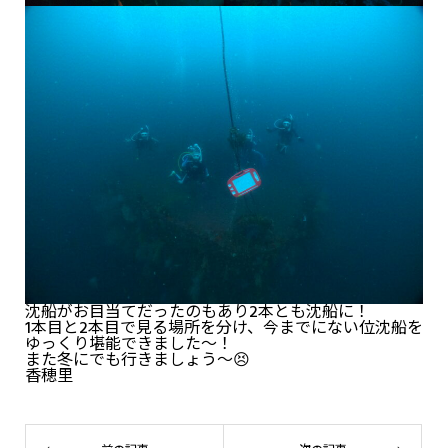
沈船がお目当てだったのもあり2本とも沈船に！
1本目と2本目で見る場所を分け、今までにない位沈船を
ゆっくり堪能できました～！
また冬にでも行きましょう～😣
香穂里