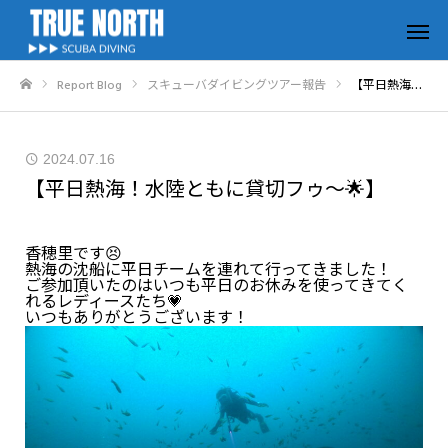
Report Blog
スキューバダイビングツアー報告
【平日熱海！水陸ともに貸切フゥ～🌟】
ホーム
2024.07.16
【平日熱海！水陸ともに貸切フゥ～🌟】
香穂里です😣
熱海の沈船に平日チームを連れて行ってきました！
ご参加頂いたのはいつも平日のお休みを使ってきてく
れるレディースたち💗
いつもありがとうございます！