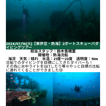
2024/07/16(火)【東伊豆・熱海】2ボートスキューバダ
イビングツアー
担当スタッフ：鈴木香穂里
開催地：熱海沈船
海況 天気：晴れ 水温：21度～23度 透明度：10m
沈船でのダイビングを目標にしてきたダイバーも！
その為に水中ライトをGETしたり等々やっと目標の沈船
に連れてくることができました😢