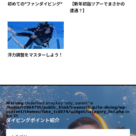
初めての”ファンダイビング”
【新年初詣ツアーでまさかの
遭遇？】
浮力調整をマスターしよう！
Warning
: Undefined array key "only_parent" in
/home/r0864795/public_html/truenorth.jp/tn-diving/wp-
content/themes/fake_tcd074/widget/category_list.php
on
line
21
ダイビングポイント紹介
OPEN