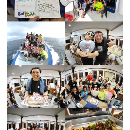
DAY1
DAY2
DAY3-5
陸上
本当にありがとうございました！！！みんな愛💗だい
すきですー！