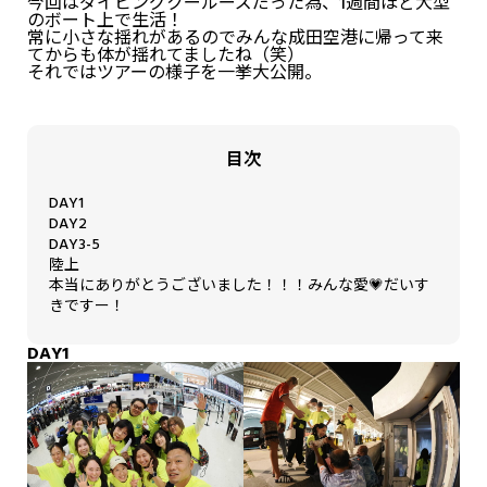
今回はダイビングクールーズだった為、1週間ほど大型
のボート上で生活！
常に小さな揺れがあるのでみんな成田空港に帰って来
てからも体が揺れてましたね（笑）
それではツアーの様子を一挙大公開。
目次
DAY1
DAY2
DAY3-5
陸上
本当にありがとうございました！！！みんな愛💗だいす
きですー！
DAY1