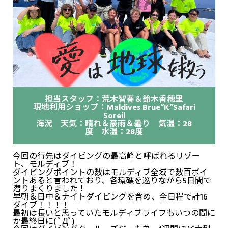
担当スタッフ：荒木智春＆鈴木香穂里
現地利用ショップ：Maldives Brue”K”Safari
Soreil
海況 天気：晴れ＆豪雨＆曇り 気温：28
度 水温：28度
今回の行先はダイビングの最高峰と呼ばれるリゾー
ト、モルディブ！
ダイビングポイントの数はモルディブ全域で数百ポイ
ントあると言われており、各環礁を巡りながら5日間で
潜りまくりました！
早朝＆日中＆ナイトダイビングを含め、全日程で計16
ダイブ！！！！
最初は長いと思っていたモルディブライフもいつの間に
か最終日に( ﾟДﾟ)