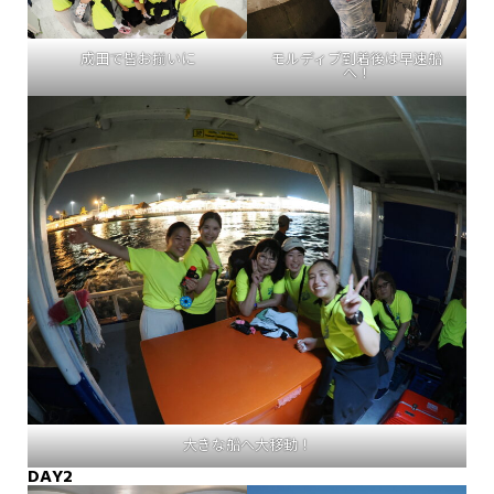
成田で皆お揃いに
モルディブ到着後は早速船
へ！
大きな船へ大移動！
DAY2