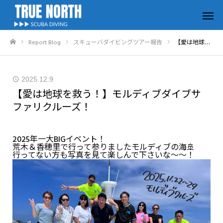
Report Blog
スキューバダイビングツアー報告
【愛は地球を救う！】モルディブダイブサファリクルーズ！
ホーム
2025.12.9
【愛は地球を救う！】モルディブダイブサ
ファリクルーズ！
2025年一大BIGイベント！
荒木＆香穂里で行って参りましたモルディブの海🚢
行ってない方も写真を見て楽しんで下さいな～～！