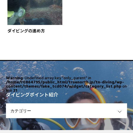
ダイビングの進め方
Warning
: Undefined array key "only_parent" in
/home/r0864795/public_html/truenorth.jp/tn-diving/wp-
content/themes/fake_tcd074/widget/category_list.php
on
line
21
ダイビングポイント紹介
OPEN