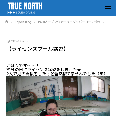
Report Blog
PADIオープンウォーターダイバーコース報告
【ライ
ホーム
2024.02.3
【ライセンスプール講習】
かほりです～～！
節分の日にライセンス講習をしました★
2人で鬼の真似をしたけど全然似てませんでした（笑）