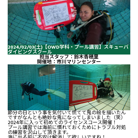
2024/02/03(土)【OWD学科・プール講習】スキューバ
ダイビングスクール
担当スタッフ：鈴木香穂里
開催地：市川マリンセンター
節分の日という事を気付いて慌てて鬼の絵を描いたん
ですがなんとも絶妙な鬼になってしまいました（笑）
2024年に入って初めてのライセンスコース開催！
プール講習では海前に慣れておくためにトラブル対処
の練習を沢山して頂きます。
海に出る前に不安は解消して欲しいですね！