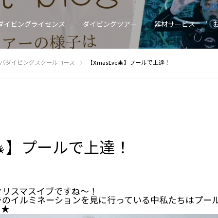
ダイビングライセンス
ダイビングツアー
器材サービス
バダイビングスクールコース
【XmasEve🎄】プールで上達！
e🎄】プールで上達！
クリスマスイブですね～！
ラのイルミネーションを見に行っている中私たちはプー
よ★