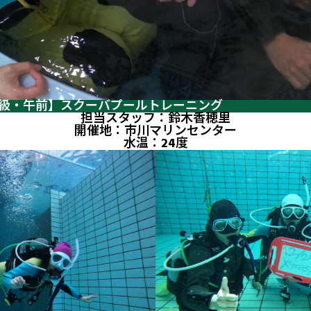
土)【初級・午前】スクーバプールトレーニング
担当スタッフ：鈴木香穂里
開催地：市川マリンセンター
水温：24度