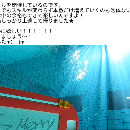
ールを開催しているのです。
までもスキルが変わらず本数だけ増えていくのも勿体な
水中の余裕もできて楽しいんですよ！
員しっかり上達して帰りました★
件に嬉しい！！！！！！
きましょう～！
m(__)m