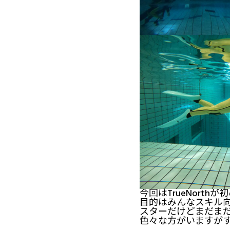
今回はTrueNort
目的はみんなスキル
スターだけどまだま
色々な方がいますが