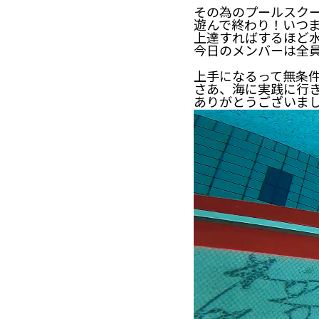
その為のプールスク
遊んで終わり！いつ
上達すればするほど
今日のメンバーは全
上手になるって無条
さあ、海に実践に行
ありがとうございました