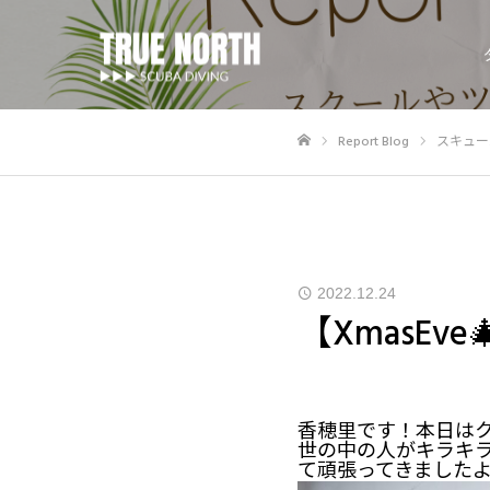
Report Blog
スキュー
ホーム
2022.12.24
【XmasEv
香穂里です！本日は
世の中の人がキラキ
て頑張ってきました