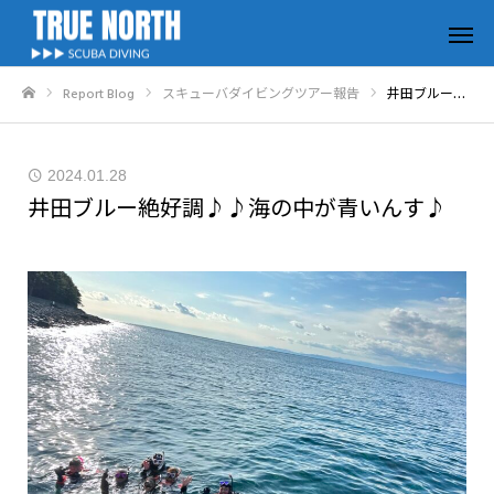
Report Blog
スキューバダイビングツアー報告
井田ブルー絶好調♪♪海の中が青いんす♪
ホーム
2024.01.28
井田ブルー絶好調♪♪海の中が青いんす♪