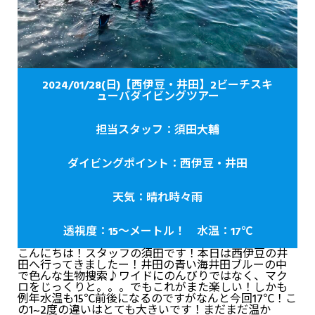
2024/01/28(日)【西伊豆・井田】2ビーチスキ
ューバダイビングツアー
担当スタッフ：須田大輔
ダイビングポイント：西伊豆・井田
天気：晴れ時々雨
透視度：15～メートル！ 水温：17℃
こんにちは！スタッフの須田です！本日は西伊豆の井
田へ行ってきましたー！井田の青い海井田ブルーの中
で色んな生物捜索♪ワイドにのんびりではなく、マク
ロをじっくりと。。。でもこれがまた楽しい！しかも
例年水温も15℃前後になるのですがなんと今回17℃！こ
の1~2度の違いはとても大きいです！まだまだ温か