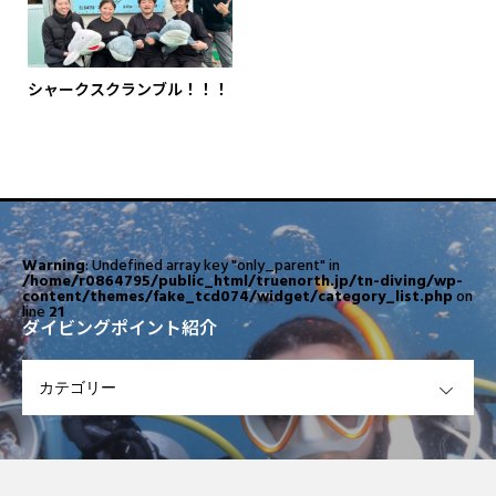
シャークスクランブル！！！
Warning
: Undefined array key "only_parent" in
/home/r0864795/public_html/truenorth.jp/tn-diving/wp-
content/themes/fake_tcd074/widget/category_list.php
on
line
21
ダイビングポイント紹介
OPEN