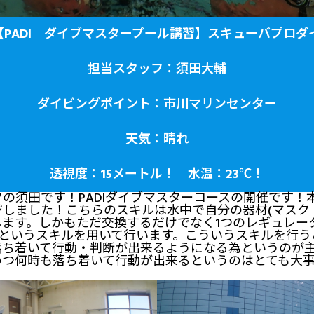
7(土)【PADI ダイブマスタープール講習】スキューバプ
担当スタッフ：須田大輔
ダイビングポイント：市川マリンセンター
天気：晴れ
透視度：15メートル！ 水温：23℃！
の須田です！PADIダイブマスターコースの開催です！
しました！こちらのスキルは水中で自分の器材(マスク・
します。しかもただ交換するだけでなく1つのレギュレー
)というスキルを用いて行います。こういうスキルを行
落ち着いて行動・判断が出来るようになる為というのが
いつ何時も落ち着いて行動が出来るというのはとても大