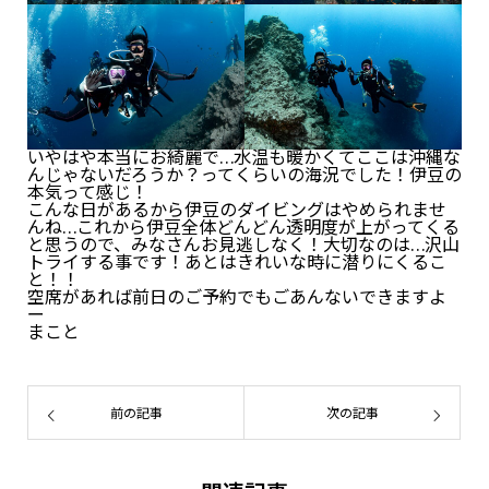
いやはや本当にお綺麗で…水温も暖かくてここは沖縄な
んじゃないだろうか？ってくらいの海況でした！伊豆の
本気って感じ！
こんな日があるから伊豆のダイビングはやめられませ
んね…これから伊豆全体どんどん透明度が上がってくる
と思うので、みなさんお見逃しなく！大切なのは…沢山
トライする事です！あとはきれいな時に潜りにくるこ
と！！
空席があれば前日のご予約でもごあんないできますよ
ー
まこと
前の記事
次の記事