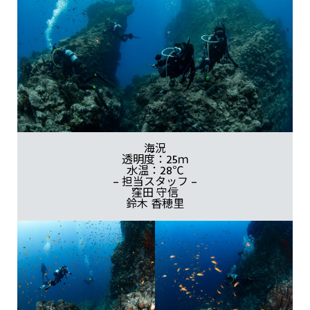
海況
透明度：25ｍ
水温：28℃
– 担当スタッフ –
窪田 守信
鈴木 香穂里