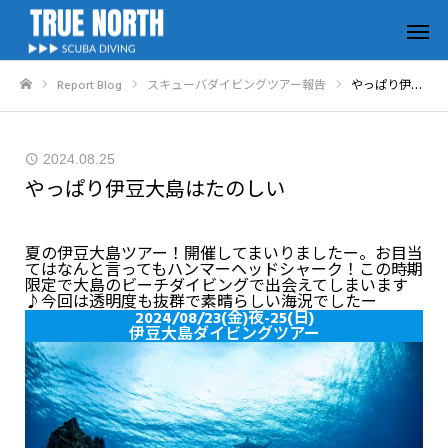
Report Blog
スキューバダイビングツアー報告
やっぱり伊豆大島はたのしい
ホーム
2024.08.25
やっぱり伊豆大島はたのしい
夏の伊豆大島ツアー！開催してまいりましたー。お目当
てはなんと言ってもハンマーヘッドシャーク！この時期
限定で大島のビーチダイビングで出会えてしまいます
♪今回は透明度も抜群で素晴らしい海況でしたー
2024/08/23(金)夜-25(日)
伊豆大島ダイビングツアー