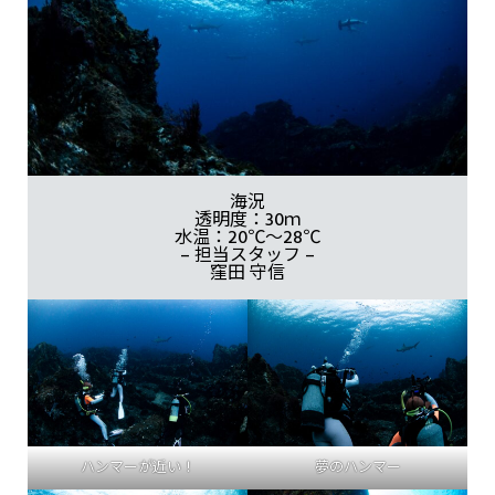
海況
透明度：30ｍ
水温：20℃～28℃
– 担当スタッフ –
窪田 守信
ハンマーが近い！
夢のハンマー