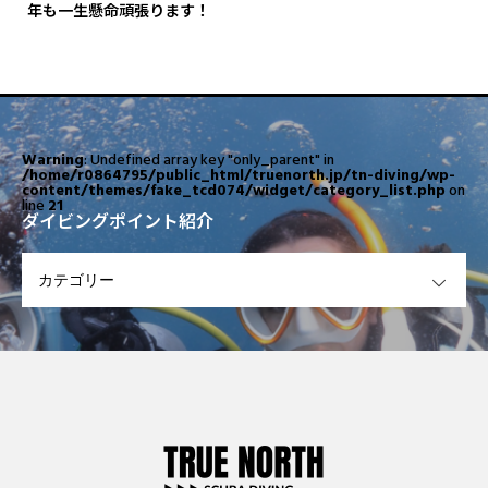
年も一生懸命頑張ります！
Warning
: Undefined array key "only_parent" in
/home/r0864795/public_html/truenorth.jp/tn-diving/wp-
content/themes/fake_tcd074/widget/category_list.php
on
line
21
ダイビングポイント紹介
OPEN