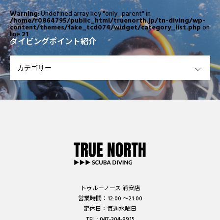
Warning
: Undefined array key "only_parent" in
/home/r0864795/public_html/truenorth.jp/tn-diving/wp-
content/themes/fake_tcd074/widget/category_list.php
on
line
21
ダイビングポイント紹介
OPEN
トゥルーノース 浦安店
営業時間：12:00 ～21:00
定休日：毎週水曜日
TEL : 047-304-8915