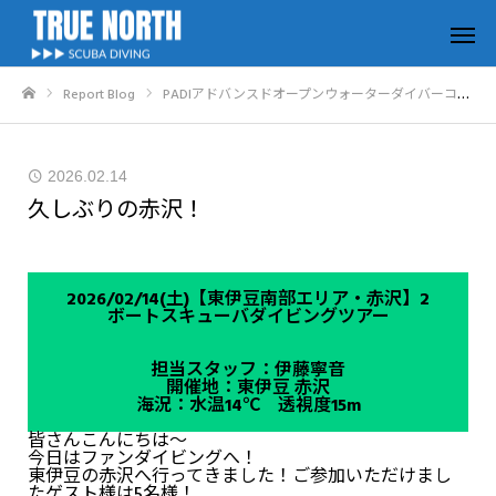
Report Blog
PADIアドバンスドオープンウォーターダイバーコース報告
ホーム
2026.02.14
久しぶりの赤沢！
2026/02/14(土)【東伊豆南部エリア・赤沢】2
ボートスキューバダイビングツアー
担当スタッフ：伊藤寧音
開催地：東伊豆 赤沢
海況：水温14℃ 透視度15m
皆さんこんにちは～
今日はファンダイビングへ！
東伊豆の赤沢へ行ってきました！ご参加いただけまし
たゲスト様は5名様！