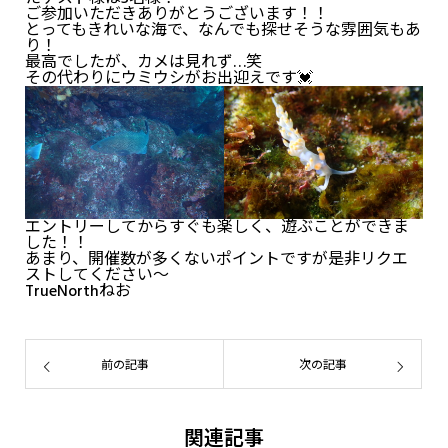
ご参加いただきありがとうございます！！
とってもきれいな海で、なんでも探せそうな雰囲気もあ
り！
最高でしたが、カメは見れず…笑
その代わりにウミウシがお出迎えです💓
エントリーしてからすぐも楽しく、遊ぶことができま
した！！
あまり、開催数が多くないポイントですが是非リクエ
ストしてください～
TrueNorthねお
前の記事
次の記事
関連記事