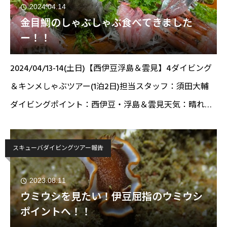
2024.04.14
金目鯛のしゃぶしゃぶ食べてきました
ー！！
2024/04/13-14(土日)【西伊豆浮島＆雲見】4ダイビング
＆キンメしゃぶツアー(1泊2日)担当スタッフ：須田大輔
ダイビングポイント：西伊豆・浮島＆雲見天気：晴れ透
視度：10メートル 水温：18℃こんにちは！スタッフの
須田で
スキューバダイビングツアー報告
2023.08.11
ウミウシを見たい！伊豆屈指のウミウシ
ポイントへ！！