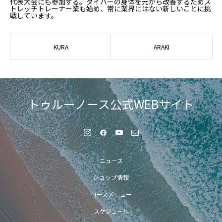
代表大会にも参加する。ダイバーの身体を元から改善するためス
トレッチトレーナー業も始め、常に業界にはない新しいことに挑
戦しています。
KURA
ARAKI
トゥルーノース公式WEBサイト
ニュース
ショップ情報
コースメニュー
スケジュール