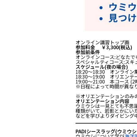
オンライン講習トップ画
参加料金 ￥3,300(税込)
参加前条件
オンラインコース:どなたで
スペシャルティコース:スキ
スケジュール(夜の場合)
18:20～18:30 オンライン
18:30～19:00 オリエン
19:00～21:00 本コース (2
※日程によって時間が異な
※オリエンテーションのみ
オリエンテーション内容
ウミウシは一見とても不思
種類がいて、岩影とかにい
などを学びよりダイビング
PADIシースラッグ(ウミ
ウミウシについて学び
海洋