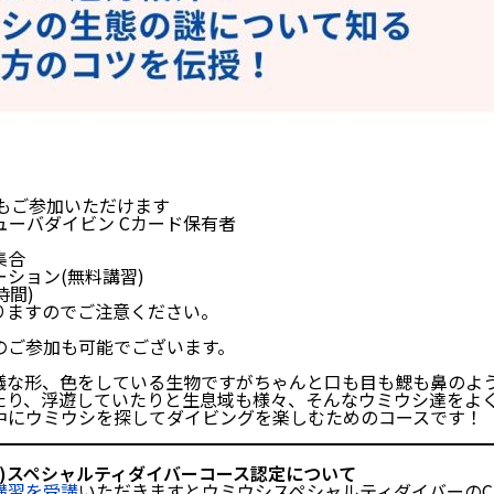
もご参加いただけます
ューバダイビン Cカード保有者
集合
テーション(無料講習)
時間)
りますのでご注意ください。
のご参加も可能でございます。
議な形、色をしている生物ですがちゃんと口も目も鰓も鼻のよ
たり、浮遊していたりと生息域も様々、そんなウミウシ達をよ
中にウミウシを探してダイビングを楽しむためのコースです！
ウシ)スペシャルティダイバーコース認定について
講習を受講
いただきますとウミウシスペシャルティダイバーの