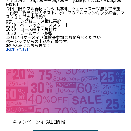
・参加料金 35,200円→29,700円 (体験参加者はさらに5,500
円割引！)
今回に限りフル器材レンタル無料、ウェットスーツ無しで実施
・内容 簡単な泳力テスト、水中でのドルフィンキック練習、マ
スクなしで水中撮影等
eラーニングはコース後に実施
13:30 ベーシックコーススタート
16:00 コース終了・片付け
16:30 プールサイド解散
12月17日マーメイド体験会参加とお問合せください。
ベーシックからの申込も可能です。
お申込みはこちらまで！
お問い合わせ
キャンペーン＆SALE情報