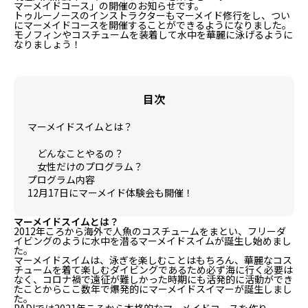
マーメイドコース」の開催のお知らせです。
トゥルーノースのインストラクターもマーメイド修行をし、つい
にマーメイドコースを開催することができるようになりました。
モノフィンやコスチュームを装着して水中を華麗に泳げるように
なりましょう！
目次
マーメイドスイムとは？
どんなことやるの？
女性だけのプログラム？
プログラム内容
12月17日にマーメイド体験会も開催！
マーメイドスイムとは？
2012年ころから海外で人魚のコスチュームをまとい、フリーダ
イビングのように水中を潜るマーメイドスイムが誕生し始めまし
た。
マーメイドスイムは、泳ぎを楽しむことはもちろん、華麗なコス
チュームを着て楽しむダイビングであるため必ず海に行く必要は
なく、コロナ禍で遠征が難しかった時期にも活発的に活動ができ
たことからここ数年で爆発的にマーメイドスイマーが誕生しまし
た。
PADIでは2021年ころから本格的なマーメイドコースを作り、