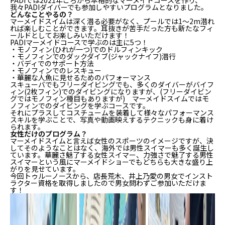
我々PADIダイバーでも参加しやすいプログラムとなりました。
どんなことやるの？
マーメイドスイムは深く潜る必要がなく、プールでは1～2m潜れ
れば楽しむことができます。耳抜きが苦手だった方も新たなフィ
ールドとしてお楽しみいただけます！
PADIマーメイドコースで学ぶのは主に5つ！
・モノフィン(ひれが一つ)でのドルフィンキック
・モノフィンでのダックダイブ(ジャックナイフ)潜行
・バディでのサポート方法
・モノフィンでのレスキュー
・華麗な人魚に見せるためのパフォーマンス
スキューバでもフリーダイビングでも、多くのダイバーがバイフ
ィン(2枚フィン)でのダイビングになりますが、(フリーダイビン
グではモノフィン種目もありますが) マーメイドスイムではモ
ノフィンでのダイビングを学ぶコースです。
それにプラスしてコスチュームを装着して様々なパフォーマンス
スキルを学ぶことで、写真や動画映えするテクニックも身に着け
られます。
女性だけのプログラム？
マーメイドスイムと言えば女性のスポーツのイメージですが、決
してそのようなことはなく、海外では男性スイマーも多く誕生し
ています。華麗さ魅了する女性スイマー、力強さで魅了する男性
スイマーという風にマーメイドショーでもどちらも大きな盛り上
がりを見せています。
今回トゥルーノースから、店長荒木、井上乃愛の男女でインスト
ラクター資格を取得しましたので男女問わずご参加いただけま
す！