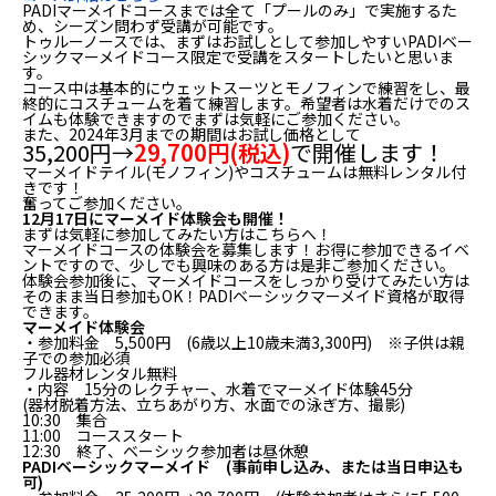
PADIマーメイドコースまでは全て「プールのみ」で実施するた
め、シーズン問わず受講が可能です。
トゥルーノースでは、まずはお試しとして参加しやすいPADIベー
シックマーメイドコース限定で受講をスタートしたいと思いま
す。
コース中は基本的にウェットスーツとモノフィンで練習をし、最
終的にコスチュームを着て練習します。希望者は水着だけでのス
イムも体験できますのでまずは気軽にご参加ください。
また、2024年3月までの期間はお試し価格として
35,200円→
29,700円(税込)
で開催します！
マーメイドテイル(モノフィン)やコスチュームは無料レンタル付
きです！
奮ってご参加ください。
12月17日にマーメイド体験会も開催！
まずは気軽に参加してみたい方はこちらへ！
マーメイドコースの体験会を募集します！お得に参加できるイベ
ントですので、少しでも興味のある方は是非ご参加ください。
体験会参加後に、マーメイドコースをしっかり受けてみたい方は
そのまま当日参加もOK！PADIベーシックマーメイド資格が取得
できます。
マーメイド体験会
・参加料金 5,500円 (6歳以上10歳未満3,300円) ※子供は親
子での参加必須
フル器材レンタル無料
・内容 15分のレクチャー、水着でマーメイド体験45分
(器材脱着方法、立ちあがり方、水面での泳ぎ方、撮影)
10:30 集合
11:00 コーススタート
12:30 終了、ベーシック参加者は昼休憩
PADIベーシックマーメイド (事前申し込み、または当日申込も
可)