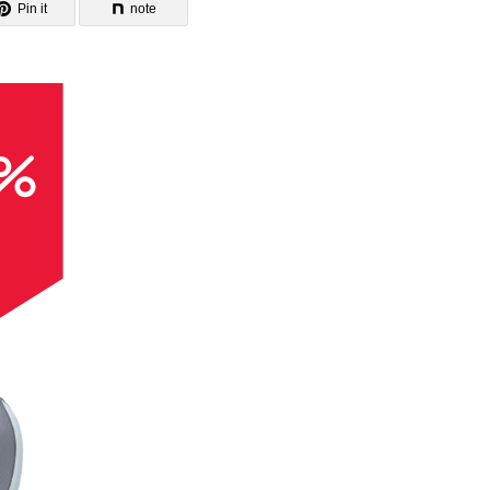
Pin it
note