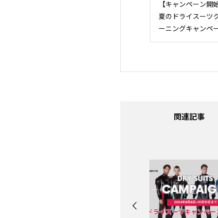
ト報告【2026
【キャンペーン開始】
Lapisシリーズ無
ルーノース新年
夏のドライスーツクリ
ニター会開催！202
EW YEAR
ーニングキャンペーン
年7月18日(土)9:0
TY inシックスセ
11:00スーパープ
リゾート
デイにて！
関連記事