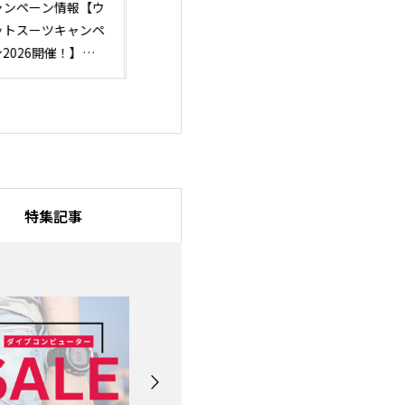
4月～6月受講がお
イベント終了【3月.4
キャンペーン終
！】ダイビングライ
月はスーパープールデ
【PADIライセン
ンス申込キャンペー
イが特別開催！】
10％OFF】ステ
！
ップ限定キャン
ン！
特集記事