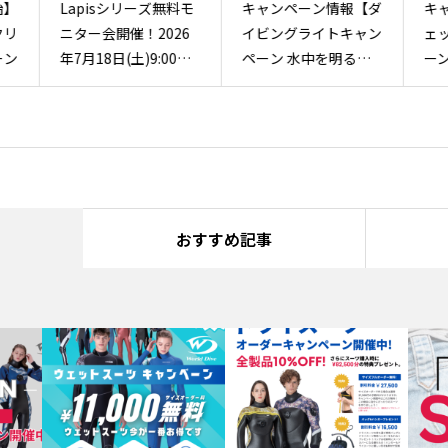
料モ
キャンペーン情報【ダ
キャンペーン情報【ウ
【
6
イビングライトキャン
ェットスーツキャンペ
得
0～
ペーン 水中を明るく
ーン2026開催！】ダ
セ
ール
照らそう！】
イビングが本気で楽し
ン
くなるオリジナルスー
ツを作ろう！
おすすめ記事