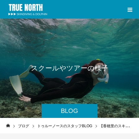
ス
ク
ー
ル
や
ツ
ア
ー
の
様
子
BLOG
ブログ
トゥルーノースのスタッフBLOG
【香穂里のスキンダイビング1週間のご報告】