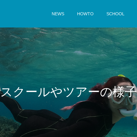
NEWS
HOWTO
SCHOOL
ス
ク
ー
ル
や
ツ
ア
ー
の
様
子