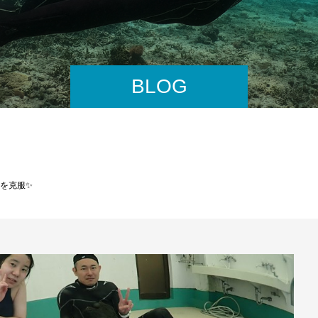
BLOG
を克服✨