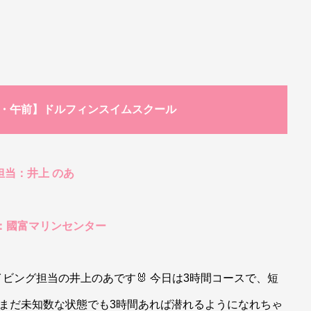
)【中級・午前】ドルフィンスイムスクール
担当：井上 のあ
：國富マリンセンター
ビング担当の井上のあです🐰 今日は3時間コースで、短
とまだ未知数な状態でも3時間あれば潜れるようになれちゃ