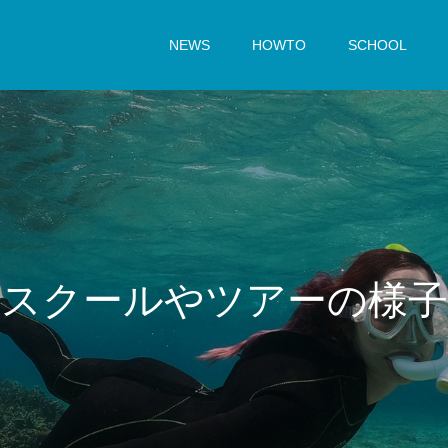
NEWS
HOWTO
SCHOOL
ス
ク
ー
ル
や
ツ
ア
ー
の
様
子