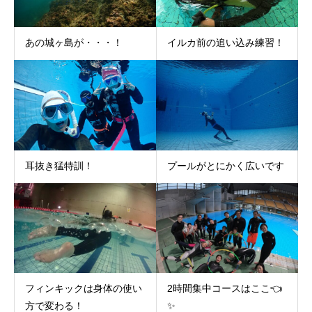
あの城ヶ島が・・・！
イルカ前の追い込み練習！
耳抜き猛特訓！
プールがとにかく広いです
フィンキックは身体の使い
2時間集中コースはここ👈
方で変わる！
✨