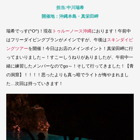
担当:中川瑞希
開催地：沖縄本島・真栄田岬
瑞希でっす(^O^)！現在
トゥルーノース沖縄
におります！午前中
はフリーダイビングプランがメインですが、午後は
スキンダイビ
ングツアー
を開催！今日はお店のメインポイント！真栄田岬に行
ってまいりました～！すこーしうねりがありましたが、午前中一
緒に練習したメンバーなのでgo～！そして行ってきました！【青
の洞窟】！！！！思ったよりも真っ暗でライトが悔やまれまし
た…次回は持っていきます！