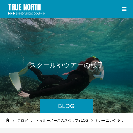
ス
ク
ー
ル
や
ツ
ア
ー
の
様
子
BLOG
ブログ
トゥルーノースのスタッフBLOG
トレーニング後は遊びましょう♪