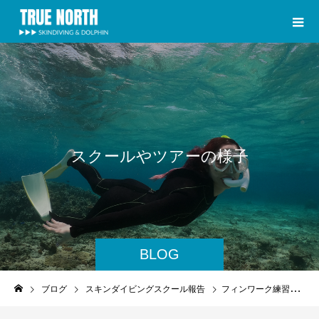
ス
ク
ー
ル
や
ツ
ア
ー
の
様
子
BLOG
ブログ
スキンダイビングスクール報告
フィンワーク練習会！