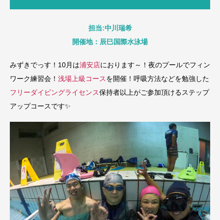
担当:中川瑞希
開催地：辰巳国際水泳場
みずきでっす！10月は
浦安店
におります～！夜のプールでフィン
ワーク練習会！
浅場上級コース
を開催！呼吸方法などを勉強した
フリーダイビングライセンス
保持者以上がご参加頂けるステップ
アップコースです✨