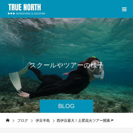
ス
ク
ー
ル
や
ツ
ア
ー
の
様
子
BLOG
ブログ
伊豆半島
西伊豆最大！土肥花火ツアー開幕🎆