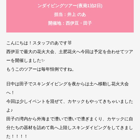
ンダイビングツアー(夜発1泊2日)
担当：井上 のあ
開催地：西伊豆・田子
こんにちは！スタッフのあです🐰
西伊豆で最大の花火大会、土肥花火へ今回は予定を合わせてツア
ーを開催しました✨
もうこのツアーは毎年恒例ですね。
日中は田子でスキンダイビングを夜からは土へ移動し花火大会
へ！
今回は少しイベントを混ぜて、カヤックもやってきちゃいました
よ♪
田子の湾内から外海まで漕いで漕いで漕ぎまくり、カヤックに自
分たちの器材を詰めて島へ上陸しスキンダイビングをしてきまし
た！！！！