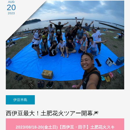
AUG
20
2023
伊豆半島
西伊豆最大！土肥花火ツアー開幕🎆
2023/08/18-20(金土日)【西伊豆・田子】土肥花火スキ