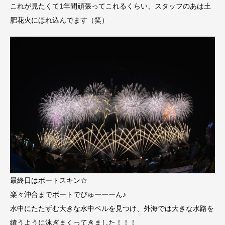
これが見たくて1年間頑張ってこれるくらい、スタッフのあは土
肥花火にほれ込んでます（笑）
最終日はボートスキン☆
楽々沖合までボートでびゅーーーん♪
水中にたたずむ大きな水中ベルを見つけ、外海では大きな水路を
縫うように泳ぎまくってきました！！！