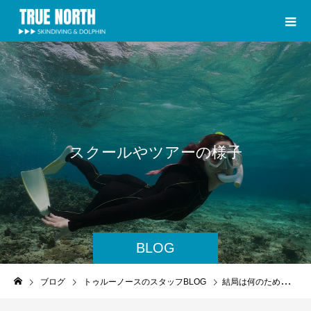
ス
ク
ー
ル
や
ツ
ア
ー
の
様
子
BLOG
ブログ
トゥルーノースのスタッフBLOG
結局は何のために上手になるのかが大切なわけで