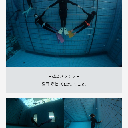
– 担当スタッフ –
窪田 守信(くぼた まこと)