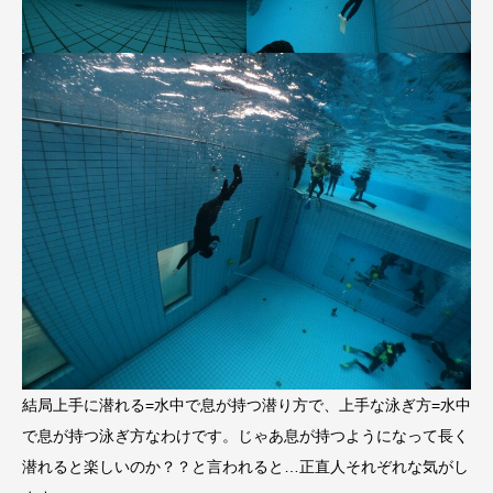
結局上手に潜れる=水中で息が持つ潜り方で、上手な泳ぎ方=水中
で息が持つ泳ぎ方なわけです。じゃあ息が持つようになって長く
潜れると楽しいのか？？と言われると…正直人それぞれな気がし