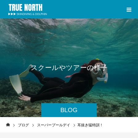
ス
ク
ー
ル
や
ツ
ア
ー
の
様
子
BLOG
ブログ
スーパープールデイ
耳抜き猛特訓！