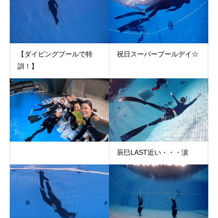
【ダイビングプールで特
祝日スーパープールデイ☆
訓！】
辰巳LAST近い・・・涙