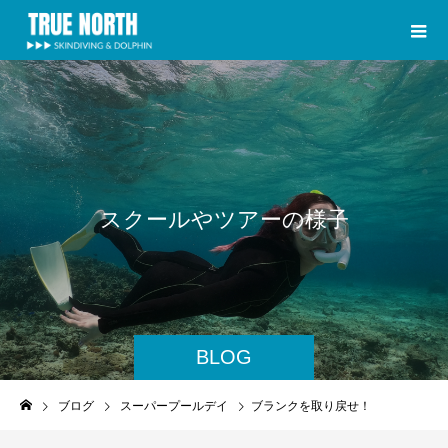
ス
ク
ー
ル
や
ツ
ア
ー
の
様
子
BLOG
ブログ
スーパープールデイ
ブランクを取り戻せ！