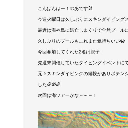
こんばんはー！のあです🐰
今週火曜日は久しぶりにスキンダイビング
最近は海や島に逃亡しまくりで全然プール
久しぶりのプールもこれまた気持ちいい🤤
今回参加してくれた2名は親子！
先週末開催していたダイビングイベントに
元々スキンダイビングの経験がありポテンシ
した🌈🌈🌈
次回は海ツアーかな～～～！