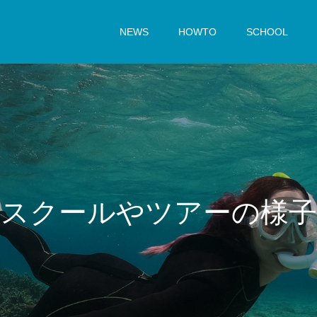
NEWS
HOWTO
SCHOOL
ス
ク
ー
ル
や
ツ
ア
ー
の
様
子