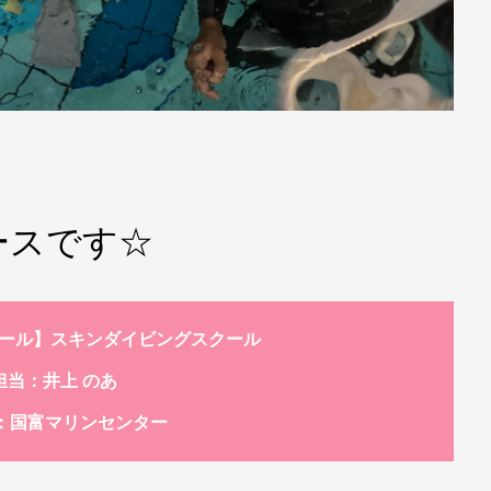
ースです☆
火)【プール】スキンダイビングスクール
担当：井上 のあ
：国富マリンセンター