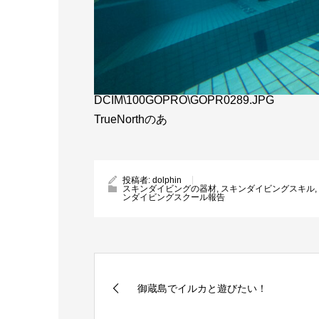
DCIM\100GOPRO\GOPR0289.JPG
TrueNorthのあ
投稿者:
dolphin
スキンダイビングの器材
,
スキンダイビングスキル
,
ンダイビングスクール報告
御蔵島でイルカと遊びたい！