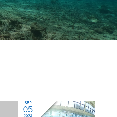
SEP
05
2023