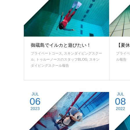
御蔵島でイルカと遊びたい！
【夏休
プライベートコース
,
スキンダイビングスクー
プライベ
ル
,
トゥルーノースのスタッフBLOG
,
スキン
ル報告
ダイビングスクール報告
JUL
JUL
06
08
2023
2022