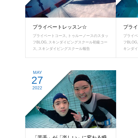
プライベートレッスン☆
プライ
プライベートコース
,
トゥルーノースのスタッ
プライベ
フBLOG
,
スキンダイビングスクール初級コー
フBLOG
ス
,
スキンダイビングスクール報告
キンダイ
MAY
27
2022
「苦手」が「楽しい」に変わる瞬