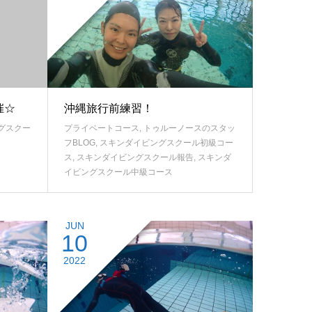
催☆
沖縄旅行前練習！
グスクー
プライベートコース
,
トゥルーノースのスタッ
フBLOG
,
スキンダイビングスクール初級コー
ス
,
スキンダイビングスクール報告
,
スキンダ
イビングスクール中級コース
JUN
10
2022