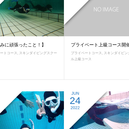
みに頑張ったこと！】
プライベート上級コース開
ートコース
,
スキンダイビングスクー
プライベートコース
,
スキンダイビン
ル上級コース
JUN
24
2022