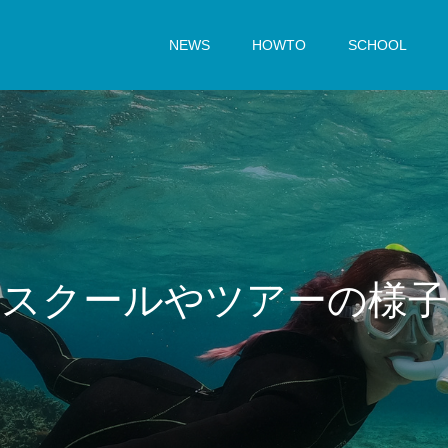
NEWS
HOWTO
SCHOOL
ス
ク
ー
ル
や
ツ
ア
ー
の
様
子