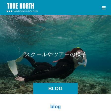
ス
ク
ー
ル
や
ツ
ア
ー
の
様
子
BLOG
blog