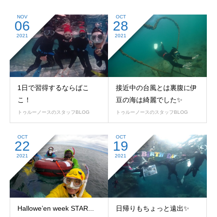
NOV
OCT
06
28
2021
2021
1日で習得するならばこ
接近中の台風とは裏腹に伊
こ！
豆の海は綺麗でした✨
トゥルーノースのスタッフBLOG
トゥルーノースのスタッフBLOG
OCT
OCT
22
19
2021
2021
Hallowe’en week STAR...
日帰りもちょっと遠出✨