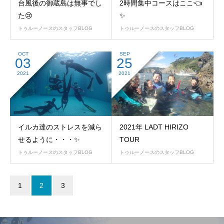
台風後の御蔵島は無事でし
2時間集中コースはここ👈
た😢
✨
トゥルーノースのスタッフBLOG
トゥルーノースのスタッフBLOG
OCT
SEP
03
25
2021
2021
イルカ達のストレスを減ら
2021年 LADT HIRIZO
せるように・・・✨
TOUR
トゥルーノースのスタッフBLOG
トゥルーノースのスタッフBLOG
1
2
3