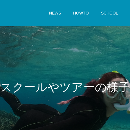
NEWS
HOWTO
SCHOOL
ス
ク
ー
ル
や
ツ
ア
ー
の
様
子