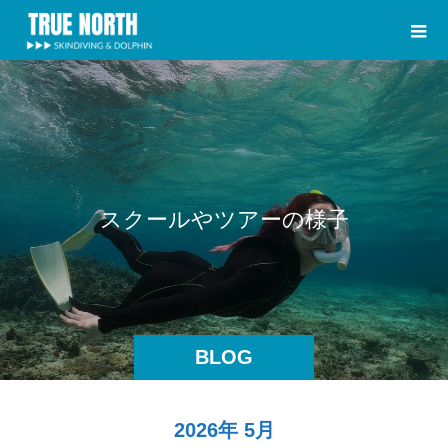
ス
ク
ー
ル
や
ツ
ア
ー
の
様
子
BLOG
2026年 5月