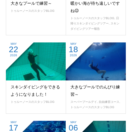
大きなプールで練習～
暖かい海が待ち遠しいです
ね😌
トゥルーノースのスタッフBLOG
トゥルーノースのスタッフBLOG
,
日
帰りスキンダイビングツアー
,
スキン
ダイビングツアー報告
MAY
MAY
22
18
2026
2026
スキンダイビングをできる
大きなプールでのんびり練
ようになりました！
習～
トゥルーノースのスタッフBLOG
スーパープールデイ
,
自由練習コース
,
トゥルーノースのスタッフBLOG
MAY
MAY
17
06