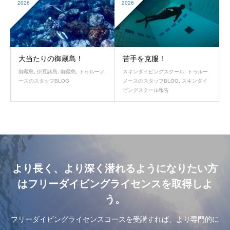
2026
2026
大当たりの御蔵島！
苦手を克服！
御蔵島
,
伊豆諸島
,
御蔵島
,
トゥルーノ
スキンダイビングスクール
,
トゥルー
ースのスタッフBLOG
ノースのスタッフBLOG
,
スキンダイ
ビングスクール報告
より長く、より深く潜れるようになりたい方
はフリーダイビングライセンスを取得しよ
う。
フリーダイビングライセンスコースを受講すれば、より専門的に