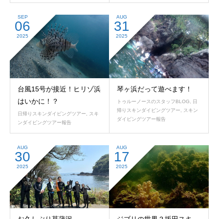
SEP
AUG
06
31
2025
2025
台風15号が接近！ヒリゾ浜
琴ヶ浜だって遊べます！
はいかに！？
トゥルーノースのスタッフBLOG
,
日
帰りスキンダイビングツアー
,
スキン
日帰りスキンダイビングツアー
,
スキ
ダイビングツアー報告
ンダイビングツアー報告
AUG
AUG
30
17
2025
2025
お久しぶり菖蒲沢
ジブリの世界？坂田スキ