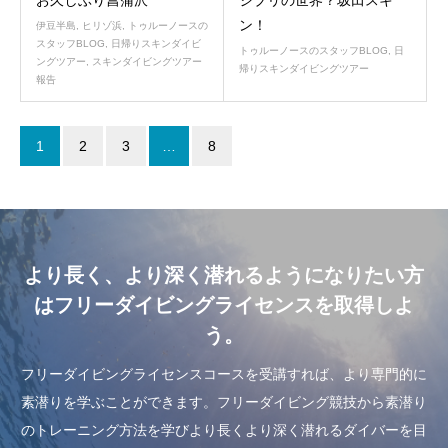
ン！
伊豆半島
,
ヒリゾ浜
,
トゥルーノースの
スタッフBLOG
,
日帰りスキンダイビ
トゥルーノースのスタッフBLOG
,
日
ングツアー
,
スキンダイビングツアー
帰りスキンダイビングツアー
報告
1
2
3
…
8
より長く、より深く潜れるようになりたい方
はフリーダイビングライセンスを取得しよ
う。
フリーダイビングライセンスコースを受講すれば、より専門的に
素潜りを学ぶことができます。フリーダイビング競技から素潜り
のトレーニング方法を学びより長くより深く潜れるダイバーを目