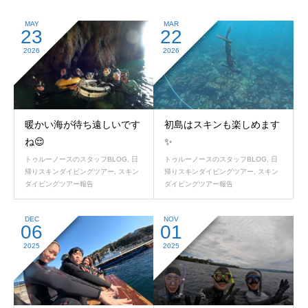
MAY
MAR
23
22
2026
2026
暖かい海が待ち遠しいです
初島はスキンも楽しめます
ね😌
✨
トゥルーノースのスタッフBLOG
,
日
トゥルーノースのスタッフBLOG
,
日
帰りスキンダイビングツアー
,
スキン
帰りスキンダイビングツアー
,
スキン
ダイビングツアー報告
ダイビングツアー報告
DEC
NOV
06
01
2025
2025