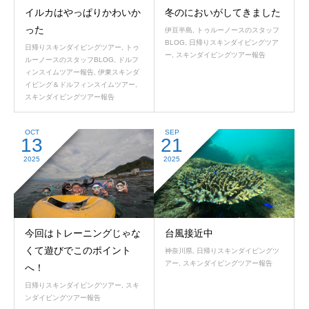
イルカはやっぱりかわいか
冬のにおいがしてきました
った
伊豆半島
,
トゥルーノースのスタッフ
BLOG
,
日帰りスキンダイビングツア
日帰りスキンダイビングツアー
,
トゥ
ー
,
スキンダイビングツアー報告
ルーノースのスタッフBLOG
,
ドルフ
ィンスイムツアー報告
,
伊東スキンダ
イビング＆ドルフィンスイムツアー
,
スキンダイビングツアー報告
OCT
SEP
13
21
2025
2025
今回はトレーニングじゃな
台風接近中
くて遊びでこのポイント
神奈川県
,
日帰りスキンダイビングツ
アー
,
スキンダイビングツアー報告
へ！
日帰りスキンダイビングツアー
,
スキ
ンダイビングツアー報告