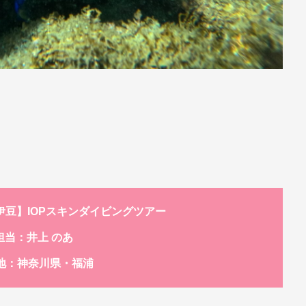
日)【東伊豆】IOPスキンダイビングツアー
担当：井上 のあ
地：神奈川県・福浦