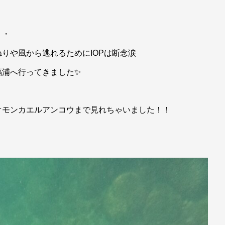
・・
りや風から逃れるためにIOPは断念涙
福浦へ行ってきました✨
オモンカエルアンコウまで見れちゃいました！！