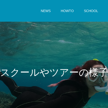
NEWS
HOWTO
SCHOOL
ス
ク
ー
ル
や
ツ
ア
ー
の
様
子