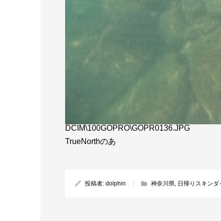
DCIM\100GOPRO\GOPR0136.JPG
TrueNorthのあ
投稿者:
dolphin
神奈川県
,
日帰りスキンダ